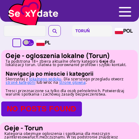
POL
PL
Geje - ogloszenia lokalne (Torun)
Ta podstrona 18+ zbiera aktualne oferty kategorii
Geje
dla
lokalizacji torun. Ulatwia to porownanie profilow i szybki kontakt.
Nawigacja po miescie i kategorii
Skorzystaj z
lokalnego widoku
. Dla szerszego przegladu otworz
strone kategorii
lub wroc na
strone glowna
.
Tresci przeznaczone sa tylko dla osob pelnoletnich. Potwierdzaj
warunki spotkania i zachowuj zasady bezpieczenstwa.
NO POSTS FOUND
Geje - Torun
Kategoria obejmuje ogloszenia i spotkania dla mezczyzn
zainteresowanych mezczyznami. W tej podstronie znajdziesz