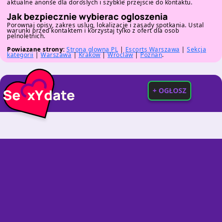
aktualne anonse dla doroslych i szybkie przejscie do kontaktu.
Jak bezpiecznie wybierac ogloszenia
Porownaj opisy, zakres uslug, lokalizacje i zasady spotkania. Ustal
warunki przed kontaktem i korzystaj tylko z ofert dla osob
pelnoletnich.
Powiazane strony:
Strona glowna PL
|
Escorts Warszawa
|
Sekcja
kategorii
|
Warszawa
|
Krakow
|
Wroclaw
|
Poznan
.
+ OGŁOSZ