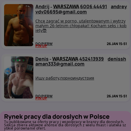
Andrij
WARSZAWA
6006 44491
andrey
-
vdv06695@gmail.com
Chcę zagrać w porno, utalentowanym i wytrzy
małym 26-letnim chłopaka!! Kocham seks i kob
iety😎
DO PIERW
26 JAN 15:51
PIN UP
Denis
WARSZAWA
452413939
denissh
-
‹
›
aman333@gmail.com
Ищу работу,порноиндустрия
DO PIERW
26 JAN 15:51
PIN UP
Rynek pracy dla doroslych w Polsce
Tu publikowane sa oferty pracy i wspolpracy w branzy dla doroslych.
Sekcja zbiera aktywne anonse dla doroslych z wielu miast i ulatwia sz
ybkie porownanie ofert.