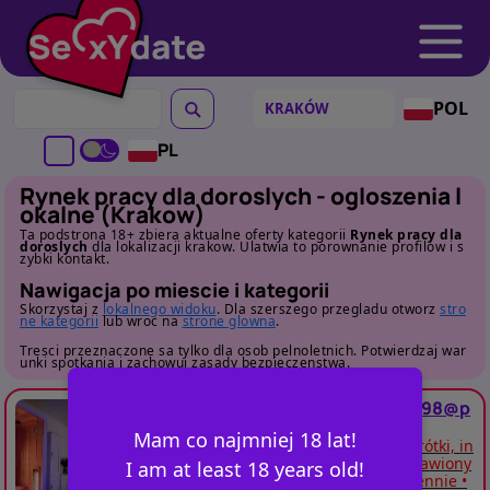
POL
PL
Rynek pracy dla doroslych - ogloszenia l
okalne (Krakow)
Ta podstrona 18+ zbiera aktualne oferty kategorii
Rynek pracy dla
doroslych
dla lokalizacji krakow. Ulatwia to porownanie profilow i s
zybki kontakt.
Nawigacja po miescie i kategorii
Skorzystaj z
lokalnego widoku
. Dla szerszego przegladu otworz
stro
ne kategorii
lub wroc na
strone glowna
.
Tresci przeznaczone sa tylko dla osob pelnoletnich. Potwierdzaj war
unki spotkania i zachowuj zasady bezpieczenstwa.
Boss
KRAKÓW
787192173
lajefa98@p
-
roton.me
Mam co najmniej 18 lat!
ZIMA 2025 | WSPÓŁPRACA PREMIUM Krótki, in
tensywny sezon zimowy dla kobiet nastawiony
I am at least 18 years old!
ch na wysokie zarobki. • od 1 500 zł dziennie •