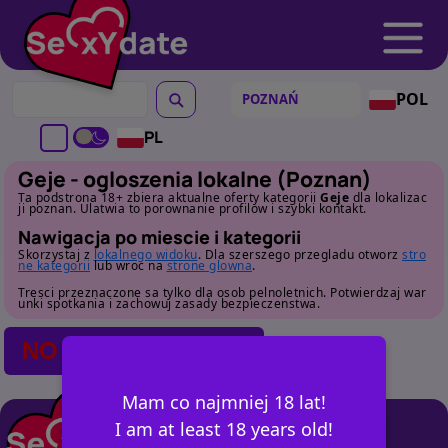
POL
PL
Geje - ogloszenia lokalne (Poznan)
Ta podstrona 18+ zbiera aktualne oferty kategorii
Geje
dla lokalizac
ji poznan. Ulatwia to porownanie profilow i szybki kontakt.
Nawigacja po miescie i kategorii
Skorzystaj z
lokalnego widoku
. Dla szerszego przegladu otworz
stro
ne kategorii
lub wroc na
strone glowna
.
Tresci przeznaczone sa tylko dla osob pelnoletnich. Potwierdzaj war
unki spotkania i zachowuj zasady bezpieczenstwa.
NO POSTS FOUND
Mam co najmniej 18 lat!
I am at least 18 years old!
+ OGŁOSZ