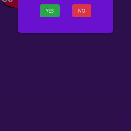
YES
NO