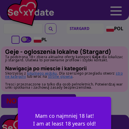
POL
PL
Geje - ogloszenia lokalne (Stargard)
Ta podstrona 18+ zbiera aktualne oferty kategorii
Geje
dla lokalizac
ji stargard. Ulatwia to porownanie profilow i szybki kontakt.
Nawigacja po miescie i kategorii
Skorzystaj z
lokalnego widoku
. Dla szerszego przegladu otworz
stro
ne kategorii
lub wroc na
strone glowna
.
Tresci przeznaczone sa tylko dla osob pelnoletnich. Potwierdzaj war
unki spotkania i zachowuj zasady bezpieczenstwa.
NO POSTS FOUND
Mam co najmniej 18 lat!
I am at least 18 years old!
+ OGŁOSZ