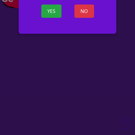
YES
NO