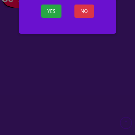
YES
NO