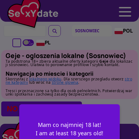
POL
PL
Geje - ogloszenia lokalne (Sosnowiec)
Ta podstrona 18+ zbiera aktualne oferty kategorii
Geje
dla lokalizac
ji sosnowiec. Ulatwia to porownanie profilow i szybki kontakt.
Nawigacja po miescie i kategorii
Skorzystaj z
lokalnego widoku
. Dla szerszego przegladu otworz
stro
ne kategorii
lub wroc na
strone glowna
.
Tresci przeznaczone sa tylko dla osob pelnoletnich. Potwierdzaj war
unki spotkania i zachowuj zasady bezpieczenstwa.
NO POSTS FOUND
Mam co najmniej 18 lat!
I am at least 18 years old!
+ OGŁOSZ