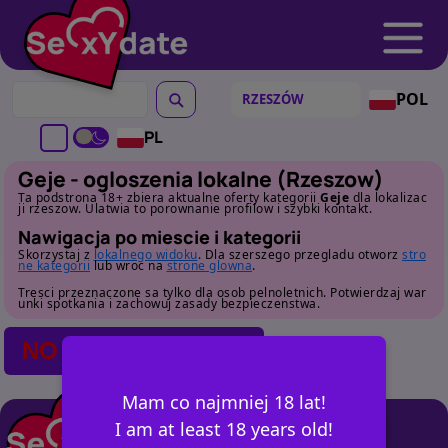
POL
PL
Geje - ogloszenia lokalne (Rzeszow)
Ta podstrona 18+ zbiera aktualne oferty kategorii
Geje
dla lokalizac
ji rzeszow. Ulatwia to porownanie profilow i szybki kontakt.
Nawigacja po miescie i kategorii
Skorzystaj z
lokalnego widoku
. Dla szerszego przegladu otworz
stro
ne kategorii
lub wroc na
strone glowna
.
Tresci przeznaczone sa tylko dla osob pelnoletnich. Potwierdzaj war
unki spotkania i zachowuj zasady bezpieczenstwa.
NO POSTS FOUND
Mam co najmniej 18 lat!
I am at least 18 years old!
+ OGŁOSZ