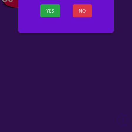
YES
NO