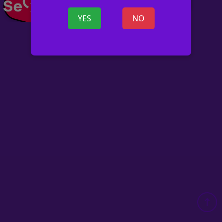
YES
NO