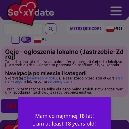
POL
PL
Geje - ogloszenia lokalne (Jastrzebie-Zd
roj)
Ta podstrona 18+ zbiera aktualne oferty kategorii
Geje
dla lokalizac
ji jastrzebie-zdroj. Ulatwia to porownanie profilow i szybki kontakt.
Nawigacja po miescie i kategorii
Skorzystaj z
lokalnego widoku
. Dla szerszego przegladu otworz
stro
ne kategorii
lub wroc na
strone glowna
.
Tresci przeznaczone sa tylko dla osob pelnoletnich. Potwierdzaj war
unki spotkania i zachowuj zasady bezpieczenstwa.
NO POSTS FOUND
Mam co najmniej 18 lat!
I am at least 18 years old!
+ OGŁOSZ