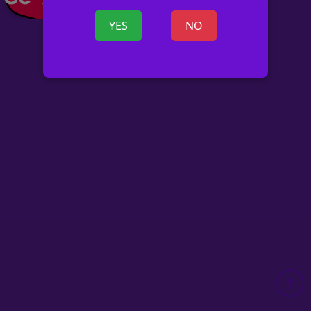
YES
NO