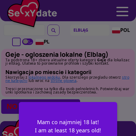
POL
PL
Geje - ogloszenia lokalne (Elblag)
Ta podstrona 18+ zbiera aktualne oferty kategorii
Geje
dla lokalizac
ji elblag. Ulatwia to porownanie profilow i szybki kontakt.
Nawigacja po miescie i kategorii
Skorzystaj z
lokalnego widoku
. Dla szerszego przegladu otworz
stro
ne kategorii
lub wroc na
strone glowna
.
Tresci przeznaczone sa tylko dla osob pelnoletnich. Potwierdzaj war
unki spotkania i zachowuj zasady bezpieczenstwa.
NO POSTS FOUND
Mam co najmniej 18 lat!
I am at least 18 years old!
+ OGŁOSZ