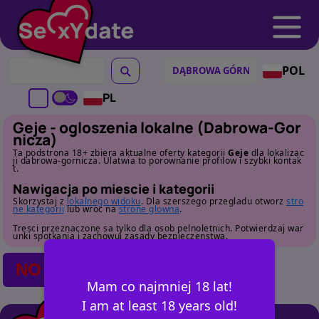
POL
PL
Geje - ogloszenia lokalne (Dabrowa-Gor
nicza)
Ta podstrona 18+ zbiera aktualne oferty kategorii
Geje
dla lokalizac
ji dabrowa-gornicza. Ulatwia to porownanie profilow i szybki kontak
t.
Nawigacja po miescie i kategorii
Skorzystaj z
lokalnego widoku
. Dla szerszego przegladu otworz
stro
ne kategorii
lub wroc na
strone glowna
.
Tresci przeznaczone sa tylko dla osob pelnoletnich. Potwierdzaj war
unki spotkania i zachowuj zasady bezpieczenstwa.
NO POSTS FOUND
Mam co najmniej 18 lat!
I am at least 18 years old!