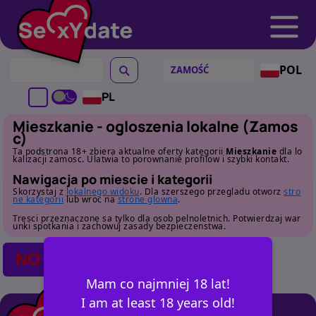
POL
PL
Mieszkanie - ogloszenia lokalne (Zamos
c)
Ta podstrona 18+ zbiera aktualne oferty kategorii
Mieszkanie
dla lo
kalizacji zamosc. Ulatwia to porownanie profilow i szybki kontakt.
Nawigacja po miescie i kategorii
Skorzystaj z
lokalnego widoku
. Dla szerszego przegladu otworz
stro
ne kategorii
lub wroc na
strone glowna
.
Tresci przeznaczone sa tylko dla osob pelnoletnich. Potwierdzaj war
unki spotkania i zachowuj zasady bezpieczenstwa.
NO POSTS FOUND
Mam co najmniej 18 lat!
I am at least 18 years old!
+ OGŁOSZ