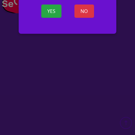
YES
NO