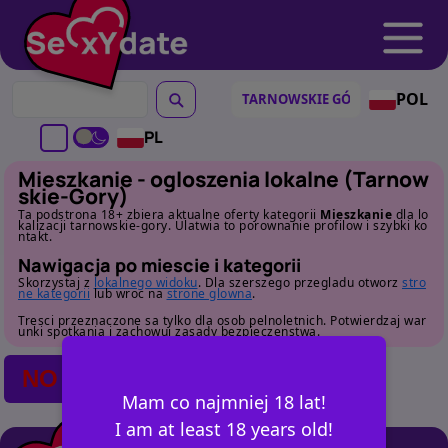
POL
PL
Mieszkanie - ogloszenia lokalne (Tarnow
skie-Gory)
Ta podstrona 18+ zbiera aktualne oferty kategorii
Mieszkanie
dla lo
kalizacji tarnowskie-gory. Ulatwia to porownanie profilow i szybki ko
ntakt.
Nawigacja po miescie i kategorii
Skorzystaj z
lokalnego widoku
. Dla szerszego przegladu otworz
stro
ne kategorii
lub wroc na
strone glowna
.
Tresci przeznaczone sa tylko dla osob pelnoletnich. Potwierdzaj war
unki spotkania i zachowuj zasady bezpieczenstwa.
NO POSTS FOUND
Mam co najmniej 18 lat!
I am at least 18 years old!