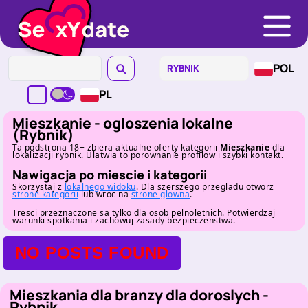
POL
PL
Mieszkanie - ogloszenia lokalne
(Rybnik)
Ta podstrona 18+ zbiera aktualne oferty kategorii
Mieszkanie
dla
lokalizacji rybnik. Ulatwia to porownanie profilow i szybki kontakt.
Nawigacja po miescie i kategorii
Skorzystaj z
lokalnego widoku
. Dla szerszego przegladu otworz
strone kategorii
lub wroc na
strone glowna
.
Tresci przeznaczone sa tylko dla osob pelnoletnich. Potwierdzaj
warunki spotkania i zachowuj zasady bezpieczenstwa.
NO POSTS FOUND
Mieszkania dla branzy dla doroslych -
Rybnik