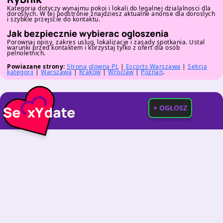
Kategoria dotyczy wynajmu pokoi i lokali do legalnej dzialalnosci dla
doroslych. W tej podstronie znajdziesz aktualne anonse dla doroslych
i szybkie przejscie do kontaktu.
Jak bezpiecznie wybierac ogloszenia
Porownaj opisy, zakres uslug, lokalizacje i zasady spotkania. Ustal
warunki przed kontaktem i korzystaj tylko z ofert dla osob
pelnoletnich.
Powiazane strony:
Strona glowna PL
|
Escorts Warszawa
|
Sekcja
kategorii
|
Warszawa
|
Krakow
|
Wroclaw
|
Poznan
.
+ OGŁOSZ