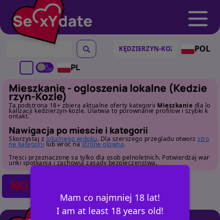
POL
PL
Mieszkanie - ogloszenia lokalne (Kedzie
rzyn-Kozle)
Ta podstrona 18+ zbiera aktualne oferty kategorii
Mieszkanie
dla lo
kalizacji kedzierzyn-kozle. Ulatwia to porownanie profilow i szybki k
ontakt.
Nawigacja po miescie i kategorii
Skorzystaj z
lokalnego widoku
. Dla szerszego przegladu otworz
stro
ne kategorii
lub wroc na
strone glowna
.
Tresci przeznaczone sa tylko dla osob pelnoletnich. Potwierdzaj war
unki spotkania i zachowuj zasady bezpieczenstwa.
NO POSTS FOUND
Mam co najmniej 18 lat!
I am at least 18 years old!