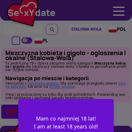
POL
PL
Mezczyzna kobieta i gigolo - ogloszenia l
okalne (Stalowa-Wola)
Ta podstrona 18+ zbiera aktualne oferty kategorii
Mezczyzna kobie
ta i gigolo
dla lokalizacji stalowa-wola. Ulatwia to porownanie profil
ow i szybki kontakt.
Nawigacja po miescie i kategorii
Skorzystaj z
lokalnego widoku
. Dla szerszego przegladu otworz
stro
ne kategorii
lub wroc na
strone glowna
.
Tresci przeznaczone sa tylko dla osob pelnoletnich. Potwierdzaj war
unki spotkania i zachowuj zasady bezpieczenstwa.
NO POSTS FOUND
Mam co najmniej 18 lat!
I am at least 18 years old!