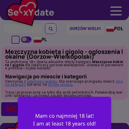
POL
PL
Mezczyzna kobieta i gigolo - ogloszenia l
okalne (Gorzow-Wielkopolski)
Ta podstrona 18+ zbiera aktualne oferty kategorii
Mezczyzna kobie
ta i gigolo
dla lokalizacji gorzow-wielkopolski. Ulatwia to porownani
e profilow i szybki kontakt.
Nawigacja po miescie i kategorii
Skorzystaj z
lokalnego widoku
. Dla szerszego przegladu otworz
stro
ne kategorii
lub wroc na
strone glowna
.
Tresci przeznaczone sa tylko dla osob pelnoletnich. Potwierdzaj war
unki spotkania i zachowuj zasady bezpieczenstwa.
NO POSTS FOUND
Mam co najmniej 18 lat!
I am at least 18 years old!