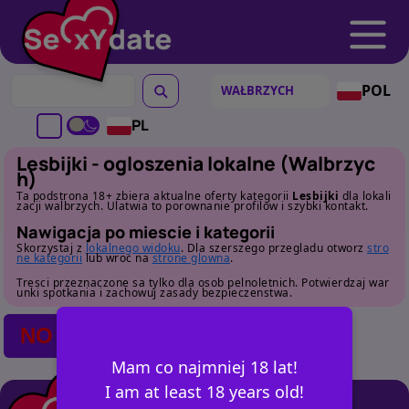
POL
PL
Lesbijki - ogloszenia lokalne (Walbrzyc
h)
Ta podstrona 18+ zbiera aktualne oferty kategorii
Lesbijki
dla lokali
zacji walbrzych. Ulatwia to porownanie profilow i szybki kontakt.
Nawigacja po miescie i kategorii
Skorzystaj z
lokalnego widoku
. Dla szerszego przegladu otworz
stro
ne kategorii
lub wroc na
strone glowna
.
Tresci przeznaczone sa tylko dla osob pelnoletnich. Potwierdzaj war
unki spotkania i zachowuj zasady bezpieczenstwa.
NO POSTS FOUND
Mam co najmniej 18 lat!
I am at least 18 years old!
+ OGŁOSZ