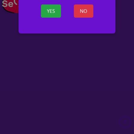
YES
NO