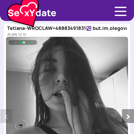
Tetiana
-
WROCLAW
+48883491831
but.im.olegovna
26 JAN 12:10
‹
›