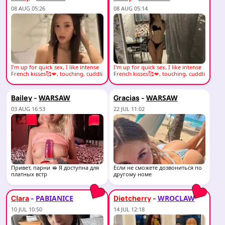
08 AUG 05:26
08 AUG 05:14
I'm up for quick sex, I like intense
I'm up for quick sex, I like intense
French kisses🥰💋, touching, cuddli
French kisses🥰💋, touching, cuddli
ng,
ng,
-
-
Bailey
Gracias
WARSAW
WARSAW
03 AUG 16:53
22 JUL 11:02
Привет, парни 🫦 Я доступна для
Если не сможете дозвониться по
платных встр
другому номе
-
-
Clara
Dietcherry
PABIANICE
WROCLAW
10 JUL 10:50
14 JUL 12:18