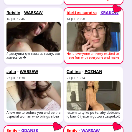
ng,
-
-
Reislin
blettes sandra
WARSAW
KRAKOW
16 JUL 12:46
14 JUL 23:50
Я доступна для секса за плату, свя
Hello everyone am very excited to
житесь со �
have fun with everyone and make
sure you have
-
-
Julia
Collins
WARSAW
POZNAN
22 JUL 11:30
27 JUL 15:34
Allow me to seduce you and be tha
Jestem tu tylko po to, aby dobrze s
t special woman who brings a bea
ię bawić i jestem gotowa zaspokoić
utiful crazines
wszystk
-
-
Emily
Emily
GDANSK
WARSAW