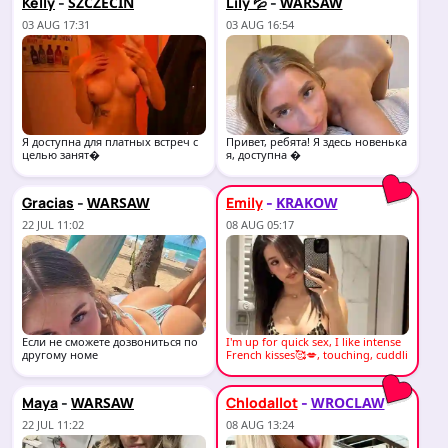
-
-
Kelly
Lily 💦
SZCZECIN
WARSAW
03 AUG 17:31
03 AUG 16:54
Я доступна для платных встреч с
Привет, ребята! Я здесь новенька
целью занят�
я, доступна �
-
-
Gracias
Emily
WARSAW
KRAKOW
22 JUL 11:02
08 AUG 05:17
Если не сможете дозвониться по
I'm up for quick sex, I like intense
другому номе
French kisses🥰💋, touching, cuddli
ng,
-
-
Maya
Chlodallot
WARSAW
WROCLAW
22 JUL 11:22
08 AUG 13:24