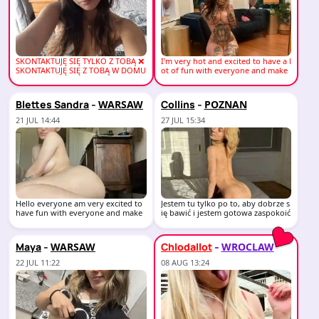
SKONTAKTUJĘ SIĘ TYLKO Z TOBĄ ❌
I'm very hot and excited to have a l
SKONTAKTUJĘ SIĘ Z TOBĄ W DOMU
ot of fun with everyone and make
I HOTELU �
you satisfy
-
-
Blettes Sandra
Collins
WARSAW
POZNAN
21 JUL 14:44
27 JUL 15:34
Hello everyone am very excited to
Jestem tu tylko po to, aby dobrze s
have fun with everyone and make
ię bawić i jestem gotowa zaspokoić
sure you have
wszystk
-
-
Maya
Chlodallot
WARSAW
WROCLAW
22 JUL 11:22
08 AUG 13:24