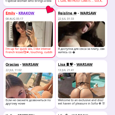
t special woman who brings a bea
L GIRL WITHOUT LIMITS … SUCK,
utiful crazines
MASSAGE
-
-
Emily
Reisline 🫦
KRAKOW
WARSAW
08 AUG 05:17
22 JUL 01:33
I'm up for quick sex, I like intense
Я доступна для секса за плату, свя
French kisses🥰💋, touching, cuddli
житесь со �
ng,
-
-
Gracias
Lisa 🍫💝
WARSAW
WARSAW
22 JUL 11:02
13 JUL 21:41
Если не сможете дозвониться по
Welcome to an exclusive and discr
другому номе
eet haven of pleasure in Sofia 🍓 🍑
♥️