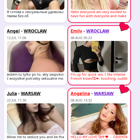
Я готова к сексуальным удовольс
Hello everyone am very excited to
твиям без об
have fun with everyone and make
sure you have
-
-
Angel
Emily
WROCLAW
WROCLAW
12 JUL 11:06
08 AUG 05:23
Jestem tu tylko po to, aby zaspokoi
I'm up for quick sex, I like intense
ć wszystkie potrzeby seksualne mo
French kisses🥰💋, touching, cuddli
ich klient�
ng,
-
-
Julia
Angelina
WARSAW
WARSAW
22 JUL 11:30
08 AUG 13:32
Allow me to seduce you and be tha
HELLO MY LOVE 🥰🌹❤️ … ORIENTA