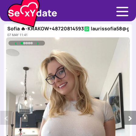
Sofia 🔥
-
KRAKOW
+48720814593
laurissofia58@gma
07 MAY 11:41
‹
›