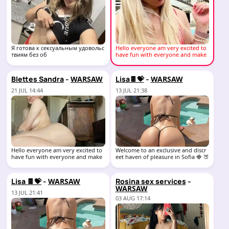
Я готова к сексуальным удовольс
Hello everyone am very excited to
твиям без об
have fun with everyone and make
sure you have
-
-
Blettes Sandra
Lisa🍫💝
WARSAW
WARSAW
21 JUL 14:44
13 JUL 21:38
Hello everyone am very excited to
Welcome to an exclusive and discr
have fun with everyone and make
eet haven of pleasure in Sofia 🍓 🍑
sure you have
♥️
-
-
Lisa 🍫💝
Rosina sex services
WARSAW
WARSAW
13 JUL 21:41
03 AUG 17:14