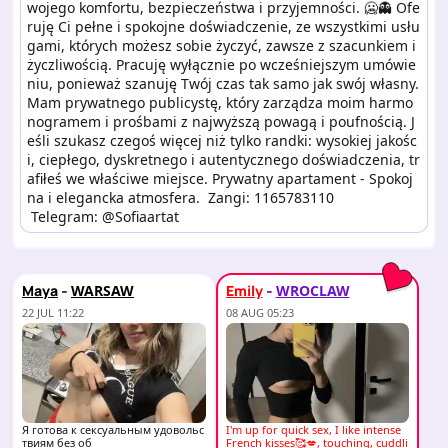
wojego komfortu, bezpieczeństwa i przyjemności. 🥶👻 Ofe
ruję Ci pełne i spokojne doświadczenie, ze wszystkimi usłu
gami, których możesz sobie życzyć, zawsze z szacunkiem i 
życzliwością. Pracuję wyłącznie po wcześniejszym umówie
niu, ponieważ szanuję Twój czas tak samo jak swój własny. 
Mam prywatnego publicystę, który zarządza moim harmo
nogramem i prośbami z najwyższą powagą i poufnością. J
eśli szukasz czegoś więcej niż tylko randki: wysokiej jakośc
i, ciepłego, dyskretnego i autentycznego doświadczenia, tr
afiłeś we właściwe miejsce. Prywatny apartament - Spokoj
na i elegancka atmosfera.  Zangi: 1165783110

 Telegram: @Sofiaartat
-
-
Maya
Emily
WARSAW
WROCLAW
22 JUL 11:22
08 AUG 05:23
Я готова к сексуальным удовольс
I'm up for quick sex, I like intense
твиям без об
French kisses🥰💋, touching, cuddli