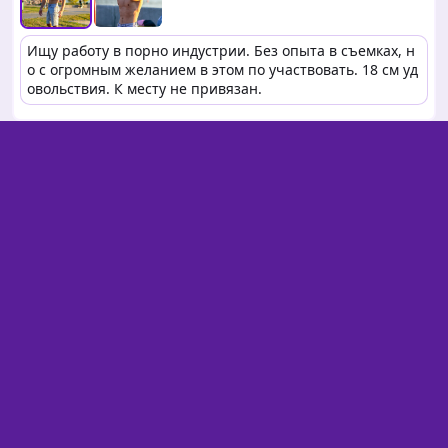
Ищу работу в порно индустрии. Без опыта в съемках, н
о с огромным желанием в этом по участвовать. 18 см уд
овольствия. К месту не привязан.