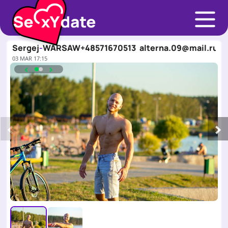
Sergej
-
WARSAW
+48571670513
alterna.09@mail.ru
03 MAR 17:15
‹
›