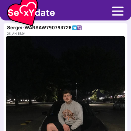
Sergei
-
WARSAW
790793728
26 JAN 15:04