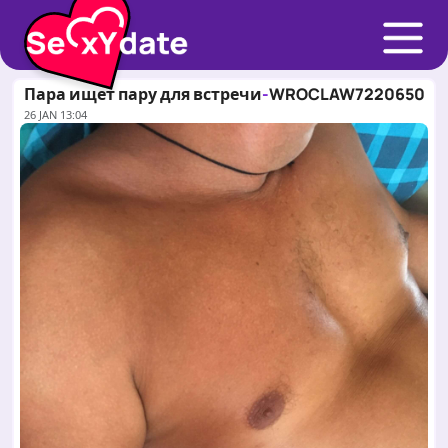
Пара ищет пару для встречи
-
WROCLAW
722065070
26 JAN 13:04