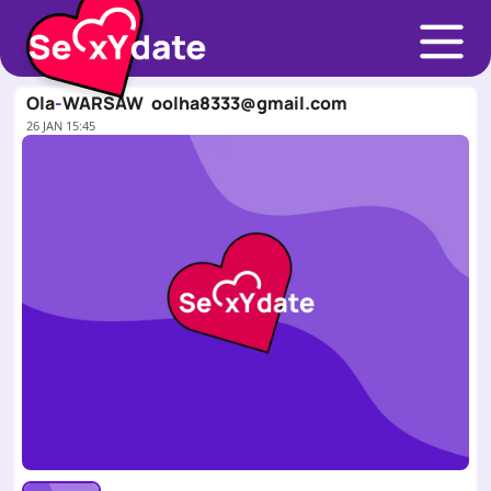
Ola
-
WARSAW
oolha8333@gmail.com
26 JAN 15:45